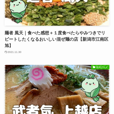
麺者 風天｜食べた感想＋１度食べたらやみつきでリ
ピートしたくなるおいしい混ぜ麺の店【新潟市江南区
旭】
2021.11.30
新潟グルメ