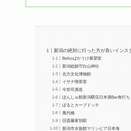
新潟の絶対に行った方が良いインス
Befcoばかうけ展望室
新潟総鎮守白山神社
北方文化博物館
イサナ喫茶室
今世司酒造
ぽんしゅ館新潟驛店日本酒Bar角打ち
ぽるとカーブドッチ
萬代橋
旧斎藤家別邸
新潟市水族館マリンピア日本海