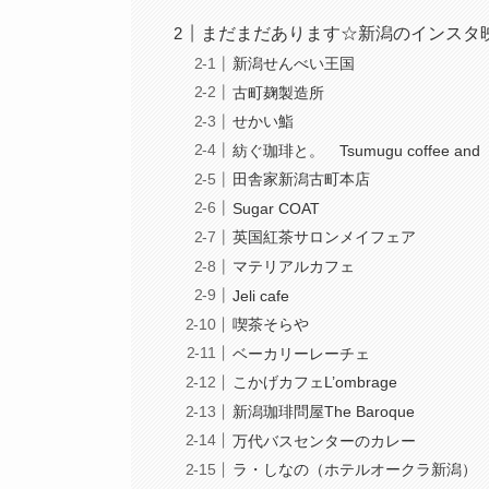
まだまだあります☆新潟のインスタ
新潟せんべい王国
古町麹製造所
せかい鮨
紡ぐ珈琲と。 Tsumugu coffee and
田舎家新潟古町本店
Sugar COAT
英国紅茶サロンメイフェア
マテリアルカフェ
Jeli cafe
喫茶そらや
ベーカリーレーチェ
こかげカフェL’ombrage
新潟珈琲問屋The Baroque
万代バスセンターのカレー
ラ・しなの（ホテルオークラ新潟）