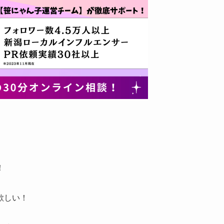
！
欲しい！